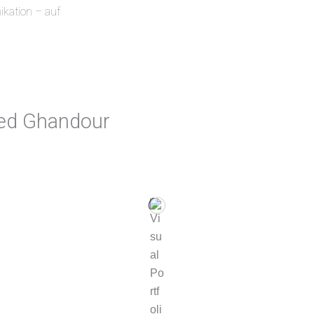
kation – auf
med Ghandour