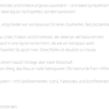
, Aktivität und Entdeckungslust ausstrahlt – und dabei sympathis
lebendig ist. Nicht perfekt, sondern persönlich.
, entschieden wir uns bewusst für einen illustrierten, fast skizzen
us Linien, Farben und Emotionen, der direkt an die Natur erinnert.
asst in eine dynamische Form, die wie ein Kompass wirkt.
Charakter. So spürt man: Diese Marke ist draußen zu Hause.
 einem Hauch Vintage, aber klarer Botschaft.
 Berg, das Blau an kalte Gebirgsseen. Die halbrunde Form öffnet 
es System – mit Grafikelementen, Icons, Farbcodes und Schriftkombin
verstanden.