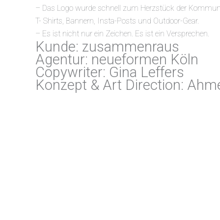
– Das Logo wurde schnell zum Herzstück der Kommuni
T- Shirts, Bannern, Insta-Posts und Outdoor-Gear.
– Es ist nicht nur ein Zeichen. Es ist ein Versprechen.
Kunde: zusammenraus
Agentur: neueformen Köln
Copywriter: Gina Leffers
Konzept & Art Direction: Ah