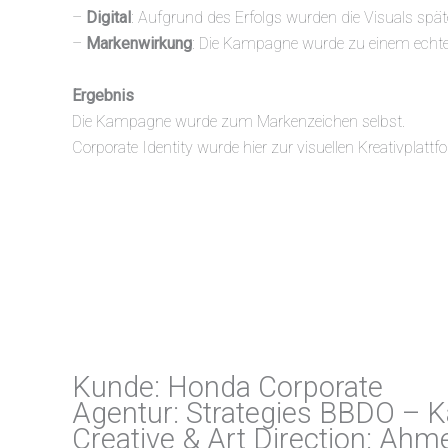
–
Digital
: Aufgrund des Erfolgs wurden die Visuals später
–
Markenwirkung
: Die Kampagne wurde zu einem echten
Ergebnis
Die Kampagne wurde zum Markenzeichen selbst.
Corporate Identity wurde hier zur visuellen Kreativplat
Kunde: Honda Corporate
Agentur: Strategies BBDO – K
Creative & Art Direction: Ah