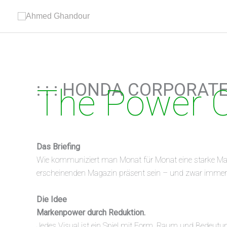
Zum
Inhalt
springen
: : : HONDA CORPORATE
The Power 
Das Briefing
Wie kommuniziert man Monat für Monat eine starke Mar
erscheinenden Magazin präsent sein – und zwar immer 
Die Idee
Markenpower durch Reduktion.
Jedes Visual ist ein Spiel mit Form, Raum und Bedeutun